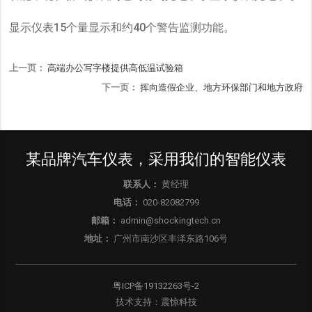
显示仪表15个量显示和约40个警告监测功能。
上一页：
高端办公写字楼提供高低温试验箱
下一页：
挥向造假企业、地方环保部门和地方政府
某品牌汽车仪表，采用我们的智能仪表
联系人：
黄经理
电话：
020-82082799
邮箱：
admin@shockingtech.cn
地址：
广州市南沙区丰泽东路106号
粤ICP备19132263号-2
技术支持：
震惊科技