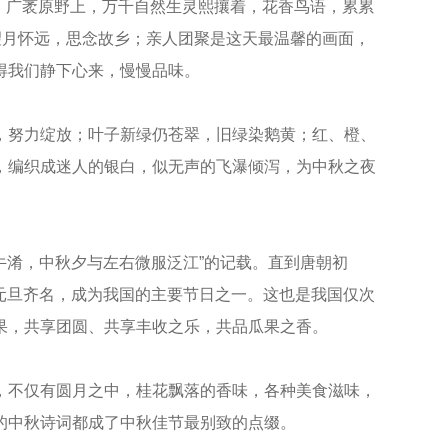
来。广袤原野上，万千自然生灵熙攘着，花香鸟语，累累
望月怀远，思念故乡；亲人团聚是这天最温馨的画面，
得我们静下心来，慢慢品味。
，努力绽放；叶子新绿仍苍翠，旧绿染鹅黄；红、橙、
，编织成迷人的银白，似无声的飞瀑倾泻，为中秋之夜
牛淆，中秋夕与左右微服泛江”的记载。直到唐朝初
与元旦齐名，成为我国的主要节日之一。这也是我国仅次
果，共享团圆、共享丰收之乐，共品瓜果之香。
，不仅有圆月之中，桂花飘落的香味，各种美食滋味，
的中秋诗词都成了中秋佳节最别致的点缀。