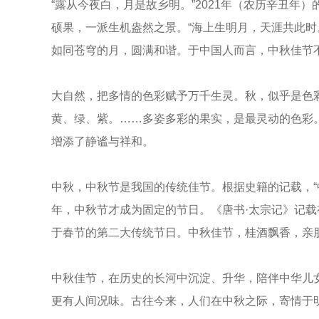
“露从今夜白，月是故乡明。”2021年（农历辛丑
硕果，一派生机盎然之景。“海上生明月，天涯共此
如同苍穹的月，圆满和谐。于中国人而言，中秋佳节
大自然，把多情的色彩赋予万千生灵。秋，似乎是色
黄、绿、紫。……多姿多彩的果实，是最灵动的色彩
增添了静谧与祥和。
中秋，中秋节是我国的传统佳节。根据史籍的记载，“
年，中秋节才成为固定的节日。《唐书·太宗记》记载
于春节的第二大传统节日。中秋佳节，桂酒飘香，亲
中秋佳节，在历史的长河中沉淀、升华，陪伴中华儿
更有人间况味。古往今来，人们在中秋之际，寄情于