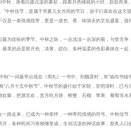
年）的中秋，身着白露点染的素衫，踩着月色铺就的小径，款款而
时。”中秋佳节，是属于华夏儿女共同的节日，游子们喜欢在这天
不仅是一条情感纽带，更是一道色、香、味俱全的文化盛宴，值
彩最为缤纷的季节。中秋之际，一丛浅淡一丛深的菊，与世无争
。最美的还是那月色，淡黄、皎白、各种温柔的色彩裹挟在一起
中秋”一词最早出现在《周礼》一书中。到魏晋时，有“谕尚书镇
有“八月十五中秋节”。中秋节的盛行始于宋朝，至明清时，已
朋欢聚，把酒言欢，赏月吃月饼、螃蟹、石榴、苹果、葡萄等水
女一路走来，已成为一种牵绊，一种寄托情感的符号。中秋佳节
明月，各种民间习俗相继形成，生动活泼的神话故事、脍炙人口