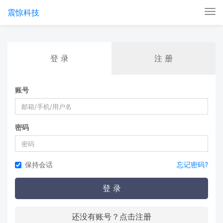
震惊科技
Tog
nav
登 录
注 册
账号
密码
保持会话
忘记密码?
登 录
还没有账号？点击注册